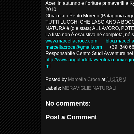
Aceri in autunno e fioriture primaverili 
2010
Ghiacciaio Perito Moreno (Patagonia arg
TUTTI LUOGHI CHE LASCIANO A BOC
NATURA è (o è stata) AL LAVORO, PO
La lista non è esaustiva né completa, né 
www.marcellacroce.com
blog.marcell
marcellacroce@gmail.com
+39 340 66
Responsabile Centro Studi Avventure ne
http://www.angolodellavventura.com/region
ml
Posted by
Marcella Croce
at
11:35 PM
Labels:
MERAVIGLIE NATURALI
No comments:
Post a Comment