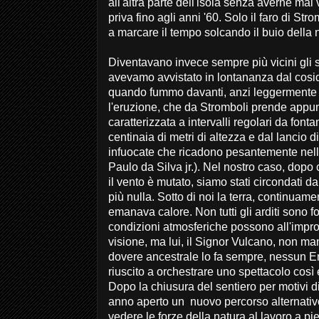
all'altra parte dell'isola senza averne mai 
priva fino agli anni '60. Solo il faro di St
a marcare il tempo solcando il buio della n
Diventavano invece sempre più vicini gli s
avevamo avvistato in lontananza dal cosidd
quando fummo davanti, anzi leggermente s
l'eruzione, che da Stromboli prende appun
caratterizzata a intervalli regolari da fon
centinaia di metri di altezza e dal lancio 
infuocate che ricadono pesantemente nella
Paulo da Silva jr.). Nel nostro caso, dopo 
il vento è mutato, siamo stati circondati 
più nulla. Sotto di noi la terra, continuam
emanava calore. Non tutti gli arditi sono f
condizioni atmosferiche possono all'impro
visione, ma lui, il Signor Vulcano, non ma
dovere ancestrale lo fa sempre, nessun E
riuscito a orchestrare uno spettacolo così
Dopo la chiusura del sentiero per motivi d
anno aperto un nuovo percorso alternativ
vedere le forze della natura al lavoro a pi