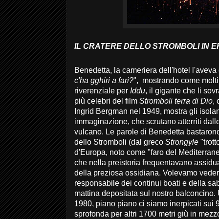
IL CRATERE DELLO STROMBOLI IN E
Benedetta, la cameriera dell'hotel l'aveva 
c'ha gghiri a fari?
", mostrando come molti 
riverenziale per
Iddu
, il gigante che li s
più celebri del film
Stromboli terra di Dio
,
Ingrid Bergman nel 1949, mostra gli isolani
immaginazione, che scrutano atterriti dall
vulcano. Le parole di Benedetta bastarono
dello Stromboli (dal greco
Strongyle
"trott
d'Europa, noto come "faro del Mediterraneo
che nella preistoria frequentavano assidu
della preziosa ossidiana. Volevamo vedere 
responsabile dei continui boati e della s
mattina depositata sul nostro balconcino.
1980, piano piano ci siamo inerpicati sui
sprofonda per altri 1700 metri giù in mez