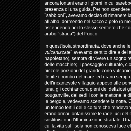
ancora lontani erano i giorni in cui sarebb
presenza di una guida. Per non scendere al
"sabbioni", avevamo deciso di rimanere las
all'alba, dormendo nel sacco a pelo (o meg
riscendendo per lo stesso sentiero che c
arabo "strada") del Fuoco.
In quest'isola straordinaria, dove anche le
vulcanizzate
" avevamo sentito dire a dei t
napoletano), sembra di vivere un sogno re
delle macchine; il paesaggio culturale, c
piccole porzioni del grande cono vulcanico
flebile il rombo del mare, ed erano sempr
dell'incantevole villaggio appeso alle pend
luna, gli occhi ancora pieni dei deliziosi gi
bouganville, dei sedili con le mattonelle di
le pergole, vedevamo scendere la notte. 
un tempo fertili delle colture che rendevano
erano ormai lontanissime le rade luci del
sostituiscono l'illuminazione stradale. Una
cui la vita sull'isola non conosceva luce e